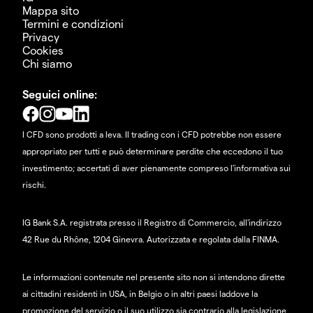
Mappa sito
Termini e condizioni
Privacy
Cookies
Chi siamo
Seguici online:
I CFD sono prodotti a leva. Il trading con i CFD potrebbe non essere
appropriato per tutti e può determinare perdite che eccedono il tuo
investimento; accertati di aver pienamente compreso l'informativa sui
rischi.
IG Bank S.A. registrata presso il Registro di Commercio, all'indirizzo
42 Rue du Rhône, 1204 Ginevra. Autorizzata e regolata dalla FINMA.
Le informazioni contenute nel presente sito non si intendono dirette
ai cittadini residenti in USA, in Belgio o in altri paesi laddove la
promozione del servizio o il suo utilizzo sia contrario alla legislazione