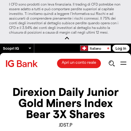
I CFD sono prodotti con leva finanziaria. Il trading di CFD potrebbe non
essere adatto a tutti e può comportare perdite superiori al capitale
investito. Ti invitiamo quindi a leggere l’Informativa sui Rischi e ad
assicurarti di comprendere pienamente i rischi connessi. Il 75% dei
conti degli investitori al dettaglio subisce perdite quando opera con i
CFD e il 3.54% dei conti degli investitori al dettaglio ha subito la
chiusura di posizioni a causa di margin call negli ultimi 12 mesi.
Scopri IG
Log in
Italiano
Apri un conto reale
Direxion Daily Junior
Gold Miners Index
Bear 3X Shares
JDST.P