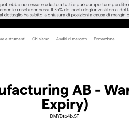
D potrebbe non essere adatto a tutti e può comportare perdite sup
amente i rischi connessi. Il 75% dei conti degli investitori al d
 al dettaglio ha subito la chiusura di posizioni a causa di margin ca
me e strumenti
Chi siamo
Analisi di mercato
Formazione
facturing AB - War
Expiry)
DMYDto4b.ST