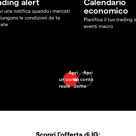
ading alert
Calendario
economico
vi una notifica quando i mercati
iungono le condizioni da te
Pianifica il tuo trading 
cate
eventi macro
Scopri l'offerta di IG: