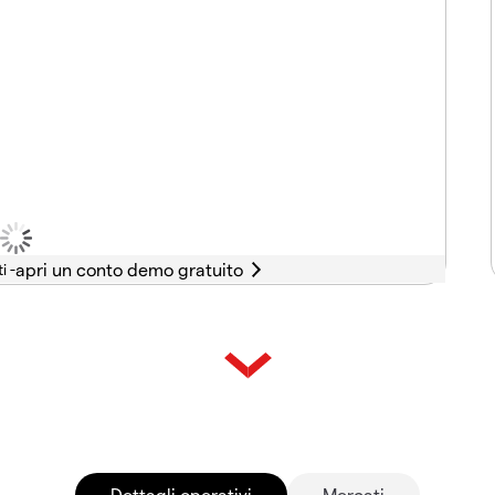
i -
Dettagli operativi
Mercati