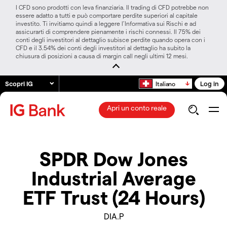
I CFD sono prodotti con leva finanziaria. Il trading di CFD potrebbe non
essere adatto a tutti e può comportare perdite superiori al capitale
investito. Ti invitiamo quindi a leggere l’Informativa sui Rischi e ad
assicurarti di comprendere pienamente i rischi connessi. Il 75% dei
conti degli investitori al dettaglio subisce perdite quando opera con i
CFD e il 3.54% dei conti degli investitori al dettaglio ha subito la
chiusura di posizioni a causa di margin call negli ultimi 12 mesi.
Scopri IG
Log in
Italiano
Apri un conto reale
SPDR Dow Jones
Industrial Average
ETF Trust (24 Hours)
DIA.P