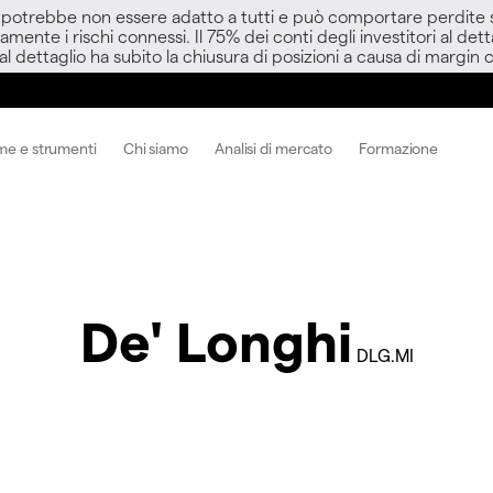
D potrebbe non essere adatto a tutti e può comportare perdite sup
amente i rischi connessi. Il 75% dei conti degli investitori al d
 al dettaglio ha subito la chiusura di posizioni a causa di margin ca
me e strumenti
Chi siamo
Analisi di mercato
Formazione
De' Longhi
DLG.MI
i