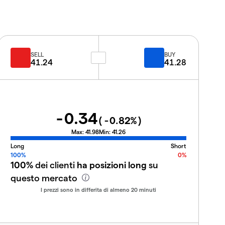
SELL
BUY
41.24
41.28
-0.34
(
-0.82
%)
Max:
41.98
Min:
41.26
Long
Short
100%
0%
100%
dei clienti
ha posizioni long
su
questo mercato
I prezzi sono in differita di almeno 20 minuti