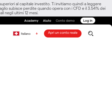
eriori al capitale investito. Ti invitiamo quindi a leggere
ettaglio subisce perdite quando opera con i CFD e il 3.54% dei
ll negli ultimi 12 mesi.
Academy
Aiuto
Conto demo
Log in
Apri un conto reale
Italiano