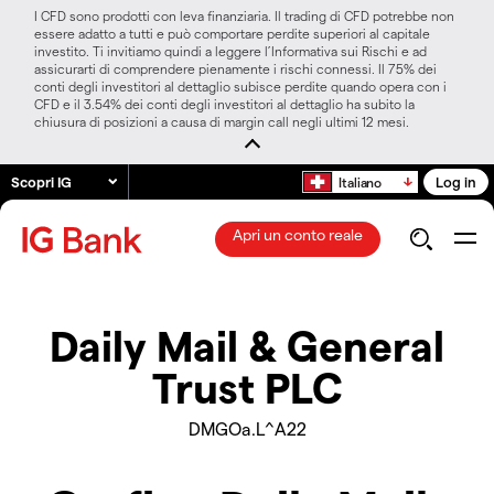
I CFD sono prodotti con leva finanziaria. Il trading di CFD potrebbe non
essere adatto a tutti e può comportare perdite superiori al capitale
investito. Ti invitiamo quindi a leggere l’Informativa sui Rischi e ad
assicurarti di comprendere pienamente i rischi connessi. Il 75% dei
conti degli investitori al dettaglio subisce perdite quando opera con i
CFD e il 3.54% dei conti degli investitori al dettaglio ha subito la
chiusura di posizioni a causa di margin call negli ultimi 12 mesi.
Scopri IG
Log in
Italiano
Apri un conto reale
Daily Mail & General
Trust PLC
DMGOa.L^A22