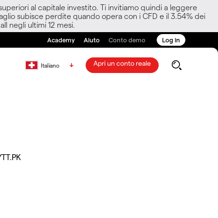
eriori al capitale investito. Ti invitiamo quindi a leggere
ettaglio subisce perdite quando opera con i CFD e il 3.54% dei
ll negli ultimi 12 mesi.
Academy
Aiuto
Conto demo
Log in
Apri un conto reale
Italiano
YTT.PK