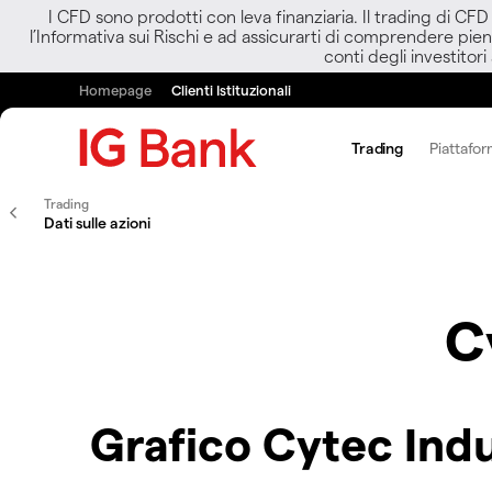
I CFD sono prodotti con leva finanziaria. Il trading di CF
l’Informativa sui Rischi e ad assicurarti di comprendere pien
conti degli investitori
Homepage
Clienti Istituzionali
Trading
Piattafor
Trading
Dati sulle azioni
C
Grafico Cytec Indu