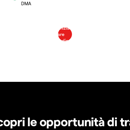
DMA
copri le opportunità di t