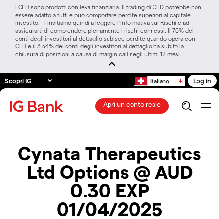
I CFD sono prodotti con leva finanziaria. Il trading di CFD potrebbe non
essere adatto a tutti e può comportare perdite superiori al capitale
investito. Ti invitiamo quindi a leggere l’Informativa sui Rischi e ad
assicurarti di comprendere pienamente i rischi connessi. Il 75% dei
conti degli investitori al dettaglio subisce perdite quando opera con i
CFD e il 3.54% dei conti degli investitori al dettaglio ha subito la
chiusura di posizioni a causa di margin call negli ultimi 12 mesi.
Scopri IG
Log in
Italiano
Apri un conto reale
Cynata Therapeutics
Ltd Options @ AUD
0.30 EXP
01/04/2025