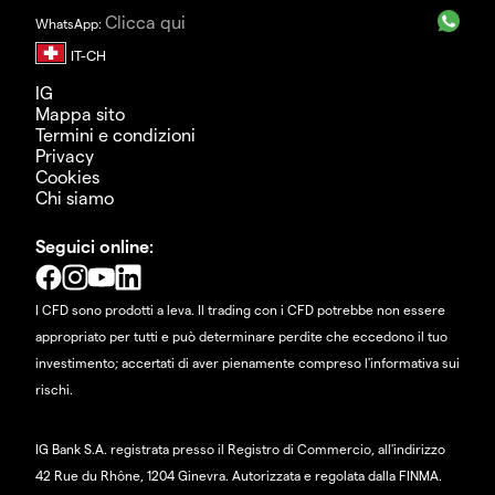
Clicca qui
WhatsApp:
IG
Mappa sito
Termini e condizioni
Privacy
Cookies
Chi siamo
Seguici online:
I CFD sono prodotti a leva. Il trading con i CFD potrebbe non essere
appropriato per tutti e può determinare perdite che eccedono il tuo
investimento; accertati di aver pienamente compreso l'informativa sui
rischi.
IG Bank S.A. registrata presso il Registro di Commercio, all'indirizzo
42 Rue du Rhône, 1204 Ginevra. Autorizzata e regolata dalla FINMA.