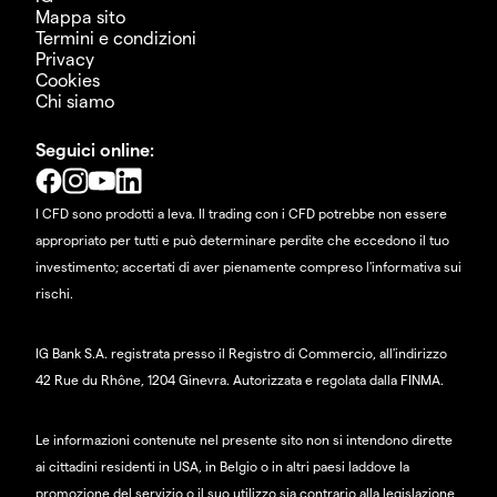
Mappa sito
Termini e condizioni
Privacy
Cookies
Chi siamo
Seguici online:
I CFD sono prodotti a leva. Il trading con i CFD potrebbe non essere
appropriato per tutti e può determinare perdite che eccedono il tuo
investimento; accertati di aver pienamente compreso l'informativa sui
rischi.
IG Bank S.A. registrata presso il Registro di Commercio, all'indirizzo
42 Rue du Rhône, 1204 Ginevra. Autorizzata e regolata dalla FINMA.
Le informazioni contenute nel presente sito non si intendono dirette
ai cittadini residenti in USA, in Belgio o in altri paesi laddove la
promozione del servizio o il suo utilizzo sia contrario alla legislazione