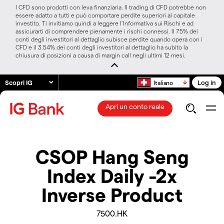
I CFD sono prodotti con leva finanziaria. Il trading di CFD potrebbe non
essere adatto a tutti e può comportare perdite superiori al capitale
investito. Ti invitiamo quindi a leggere l’Informativa sui Rischi e ad
assicurarti di comprendere pienamente i rischi connessi. Il 75% dei
conti degli investitori al dettaglio subisce perdite quando opera con i
CFD e il 3.54% dei conti degli investitori al dettaglio ha subito la
chiusura di posizioni a causa di margin call negli ultimi 12 mesi.
Scopri IG
Log in
Italiano
Apri un conto reale
CSOP Hang Seng
Index Daily -2x
Inverse Product
7500.HK