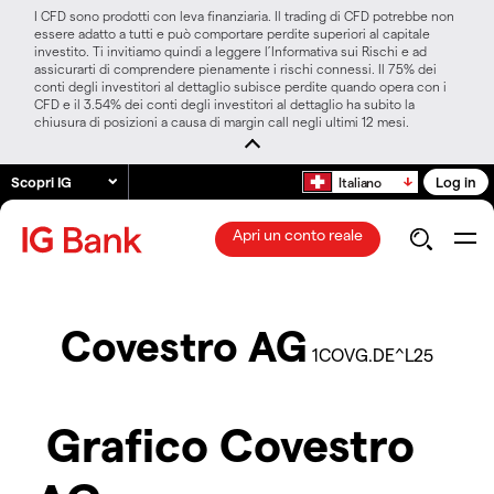
I CFD sono prodotti con leva finanziaria. Il trading di CFD potrebbe non
essere adatto a tutti e può comportare perdite superiori al capitale
investito. Ti invitiamo quindi a leggere l’Informativa sui Rischi e ad
assicurarti di comprendere pienamente i rischi connessi. Il 75% dei
conti degli investitori al dettaglio subisce perdite quando opera con i
CFD e il 3.54% dei conti degli investitori al dettaglio ha subito la
chiusura di posizioni a causa di margin call negli ultimi 12 mesi.
Scopri IG
Log in
Italiano
Apri un conto reale
Covestro AG
1COVG.DE^L25
Grafico Covestro