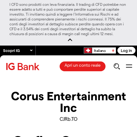
I CFD sono prodotti con leva finanziaria. Il trading di CFD potrebbe non
essere adatto a tutti e può comportare perdite superiori al capitale
investito. Ti invitiamo quindi a leggere l’Informativa sui Rischi e ad
assicurarti di comprendere pienamente i rischi connessi. Il 75% dei
conti degli investitori al dettaglio subisce perdite quando opera con i
CFD e il 3.54% dei conti degli investitori al dettaglio ha subito la
chiusura di posizioni a causa di margin call negli ultimi 12 mesi.
Scopri IG
Log in
Italiano
Apri un conto reale
Corus Entertainment
Inc
CJRb.TO