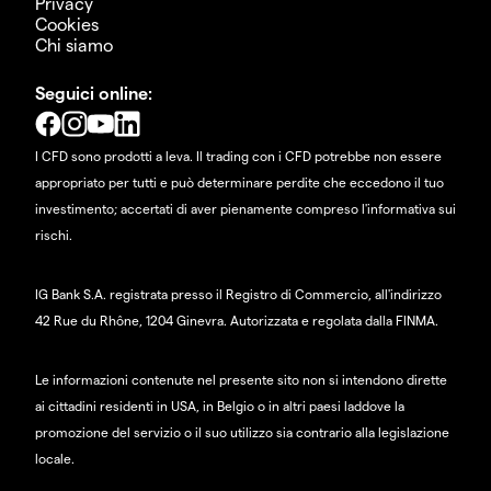
Privacy
Cookies
Chi siamo
Seguici online:
I CFD sono prodotti a leva. Il trading con i CFD potrebbe non essere
appropriato per tutti e può determinare perdite che eccedono il tuo
investimento; accertati di aver pienamente compreso l'informativa sui
rischi.
IG Bank S.A. registrata presso il Registro di Commercio, all'indirizzo
42 Rue du Rhône, 1204 Ginevra. Autorizzata e regolata dalla FINMA.
Le informazioni contenute nel presente sito non si intendono dirette
ai cittadini residenti in USA, in Belgio o in altri paesi laddove la
promozione del servizio o il suo utilizzo sia contrario alla legislazione
locale.