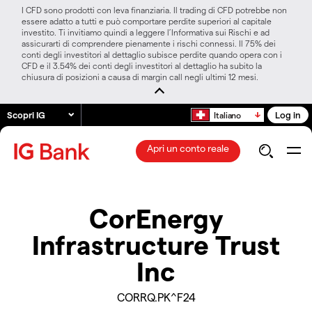
I CFD sono prodotti con leva finanziaria. Il trading di CFD potrebbe non
essere adatto a tutti e può comportare perdite superiori al capitale
investito. Ti invitiamo quindi a leggere l’Informativa sui Rischi e ad
assicurarti di comprendere pienamente i rischi connessi. Il 75% dei
conti degli investitori al dettaglio subisce perdite quando opera con i
CFD e il 3.54% dei conti degli investitori al dettaglio ha subito la
chiusura di posizioni a causa di margin call negli ultimi 12 mesi.
Scopri IG
Log in
Italiano
Apri un conto reale
CorEnergy
Infrastructure Trust
Inc
CORRQ.PK^F24