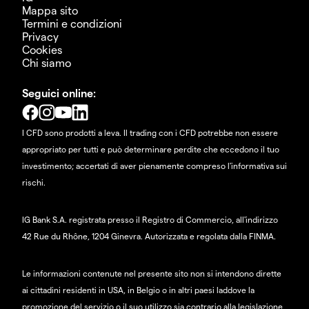
Mappa sito
Termini e condizioni
Privacy
Cookies
Chi siamo
Seguici online:
I CFD sono prodotti a leva. Il trading con i CFD potrebbe non essere
appropriato per tutti e può determinare perdite che eccedono il tuo
investimento; accertati di aver pienamente compreso l'informativa sui
rischi.
IG Bank S.A. registrata presso il Registro di Commercio, all'indirizzo
42 Rue du Rhône, 1204 Ginevra. Autorizzata e regolata dalla FINMA.
Le informazioni contenute nel presente sito non si intendono dirette
ai cittadini residenti in USA, in Belgio o in altri paesi laddove la
promozione del servizio o il suo utilizzo sia contrario alla legislazione