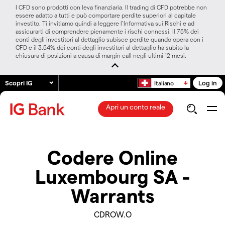
I CFD sono prodotti con leva finanziaria. Il trading di CFD potrebbe non
essere adatto a tutti e può comportare perdite superiori al capitale
investito. Ti invitiamo quindi a leggere l’Informativa sui Rischi e ad
assicurarti di comprendere pienamente i rischi connessi. Il 75% dei
conti degli investitori al dettaglio subisce perdite quando opera con i
CFD e il 3.54% dei conti degli investitori al dettaglio ha subito la
chiusura di posizioni a causa di margin call negli ultimi 12 mesi.
Scopri IG
Log in
Italiano
Apri un conto reale
Codere Online
Luxembourg SA -
Warrants
CDROW.O