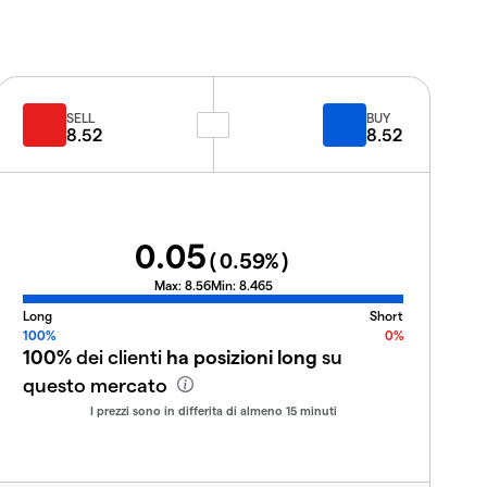
SELL
BUY
8.52
8.52
0.05
(
0.59
%)
Max:
8.56
Min:
8.465
Long
Short
100%
0%
100%
dei clienti
ha posizioni long
su
questo mercato
I prezzi sono in differita di almeno 15 minuti