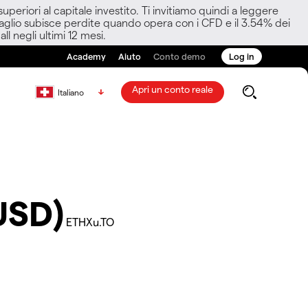
eriori al capitale investito. Ti invitiamo quindi a leggere
ettaglio subisce perdite quando opera con i CFD e il 3.54% dei
ll negli ultimi 12 mesi.
Academy
Aiuto
Conto demo
Log in
Apri un conto reale
Italiano
USD)
ETHXu.TO