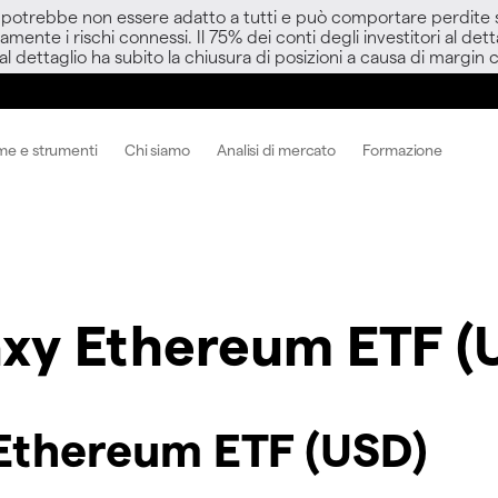
D potrebbe non essere adatto a tutti e può comportare perdite sup
amente i rischi connessi. Il 75% dei conti degli investitori al d
 al dettaglio ha subito la chiusura di posizioni a causa di margin ca
me e strumenti
Chi siamo
Analisi di mercato
Formazione
axy Ethereum ETF (
 Ethereum ETF (USD)