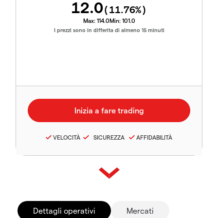
12.0
(
11.76
%)
Max:
114.0
Min:
101.0
I prezzi sono in differita di almeno 15 minuti
VELOCITÀ
SICUREZZA
AFFIDABILITÀ
Dettagli operativi
Mercati