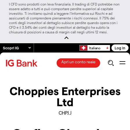
I CFD sono prodotti con leva finanziaria. Il trading di CFD potrebbe non
essere adatto a tutti e può comportare perdite superiori al capitale
investito. Ti invitiamo quindi a leggere l’Informativa sui Rischi e ad
assicurarti di comprendere pienamente i rischi connessi. Il 75% dei
conti degli investitori al dettaglio subisce perdite quando opera con i
CFD e il 3.54% dei conti degli investitori al dettaglio ha subito la
chiusura di posizioni a causa di margin call negli ultimi 12 mesi.
Scopri IG
Log in
Italiano
Apri un conto reale
Choppies Enterprises
Ltd
CHPJ.J