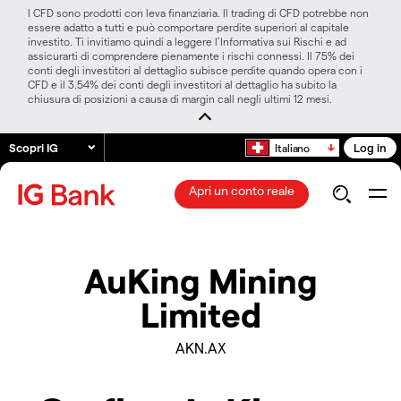
I CFD sono prodotti con leva finanziaria. Il trading di CFD potrebbe non
essere adatto a tutti e può comportare perdite superiori al capitale
investito. Ti invitiamo quindi a leggere l’Informativa sui Rischi e ad
assicurarti di comprendere pienamente i rischi connessi. Il 75% dei
conti degli investitori al dettaglio subisce perdite quando opera con i
CFD e il 3.54% dei conti degli investitori al dettaglio ha subito la
chiusura di posizioni a causa di margin call negli ultimi 12 mesi.
Scopri IG
Log in
Italiano
Apri un conto reale
AuKing Mining
Limited
AKN.AX