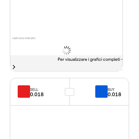
I dati sono indicativi
Per visualizzare i grafici completi -
SELL
BUY
0.018
0.018