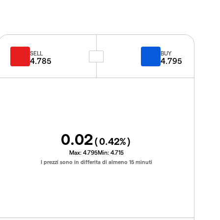
SELL
BUY
4.785
4.795
0.02
(
0.42
%)
Max:
4.795
Min:
4.715
I prezzi sono in differita di almeno 15 minuti