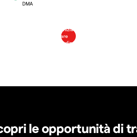
DMA
copri le opportunità di t