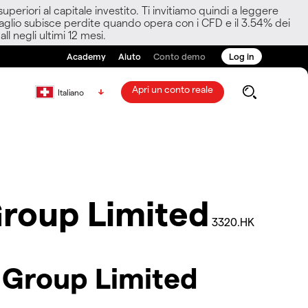
eriori al capitale investito. Ti invitiamo quindi a leggere
ettaglio subisce perdite quando opera con i CFD e il 3.54% dei
ll negli ultimi 12 mesi.
Academy
Aiuto
Conto demo
Log in
Apri un conto reale
Italiano
roup Limited
3320.HK
 Group Limited