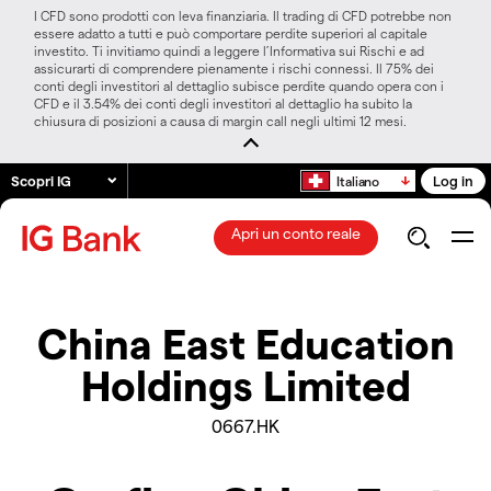
I CFD sono prodotti con leva finanziaria. Il trading di CFD potrebbe non
essere adatto a tutti e può comportare perdite superiori al capitale
investito. Ti invitiamo quindi a leggere l’Informativa sui Rischi e ad
assicurarti di comprendere pienamente i rischi connessi. Il 75% dei
conti degli investitori al dettaglio subisce perdite quando opera con i
CFD e il 3.54% dei conti degli investitori al dettaglio ha subito la
chiusura di posizioni a causa di margin call negli ultimi 12 mesi.
Scopri IG
Log in
Italiano
Apri un conto reale
China East Education
Holdings Limited
0667.HK