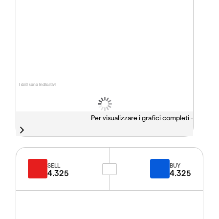
I dati sono indicativi
Per visualizzare i grafici completi -
SELL
BUY
4.325
4.325