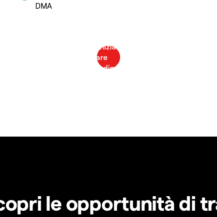
DMA
copri le opportunità di t