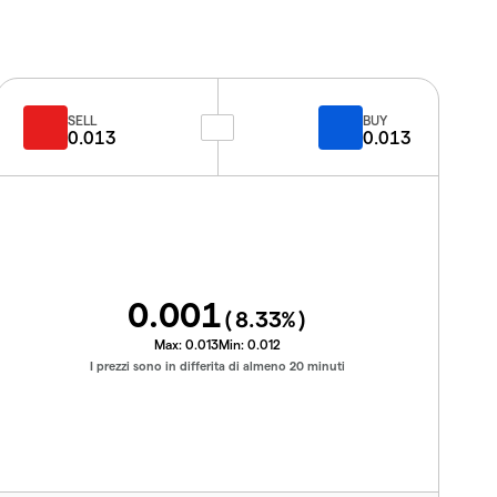
SELL
BUY
0.013
0.013
0.001
(
8.33
%)
Max:
0.013
Min:
0.012
I prezzi sono in differita di almeno 20 minuti