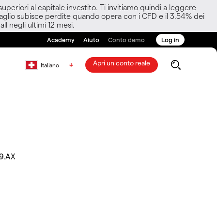
eriori al capitale investito. Ti invitiamo quindi a leggere
ettaglio subisce perdite quando opera con i CFD e il 3.54% dei
ll negli ultimi 12 mesi.
Academy
Aiuto
Conto demo
Log in
Apri un conto reale
Italiano
9.AX