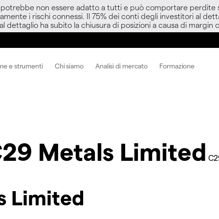
D potrebbe non essere adatto a tutti e può comportare perdite sup
amente i rischi connessi. Il 75% dei conti degli investitori al d
 al dettaglio ha subito la chiusura di posizioni a causa di margin ca
me e strumenti
Chi siamo
Analisi di mercato
Formazione
29 Metals Limited
C2
s Limited