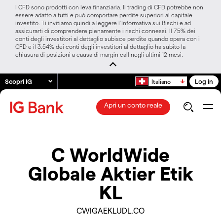
I CFD sono prodotti con leva finanziaria. Il trading di CFD potrebbe non
essere adatto a tutti e può comportare perdite superiori al capitale
investito. Ti invitiamo quindi a leggere l’Informativa sui Rischi e ad
assicurarti di comprendere pienamente i rischi connessi. Il 75% dei
conti degli investitori al dettaglio subisce perdite quando opera con i
CFD e il 3.54% dei conti degli investitori al dettaglio ha subito la
chiusura di posizioni a causa di margin call negli ultimi 12 mesi.
Scopri IG
Log in
Italiano
Apri un conto reale
C WorldWide
Globale Aktier Etik
KL
CWIGAEKLUDL.CO