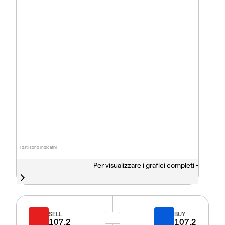
I dati sono indicativi
Per visualizzare i grafici completi -
SELL
BUY
107.2
107.2