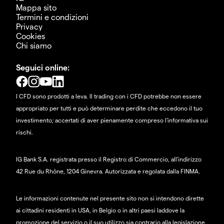
Mappa sito
Termini e condizioni
Privacy
Cookies
Chi siamo
Seguici online:
I CFD sono prodotti a leva. Il trading con i CFD potrebbe non essere
appropriato per tutti e può determinare perdite che eccedono il tuo
investimento; accertati di aver pienamente compreso l'informativa sui
rischi.
IG Bank S.A. registrata presso il Registro di Commercio, all'indirizzo
42 Rue du Rhône, 1204 Ginevra. Autorizzata e regolata dalla FINMA.
Le informazioni contenute nel presente sito non si intendono dirette
ai cittadini residenti in USA, in Belgio o in altri paesi laddove la
promozione del servizio o il suo utilizzo sia contrario alla legislazione