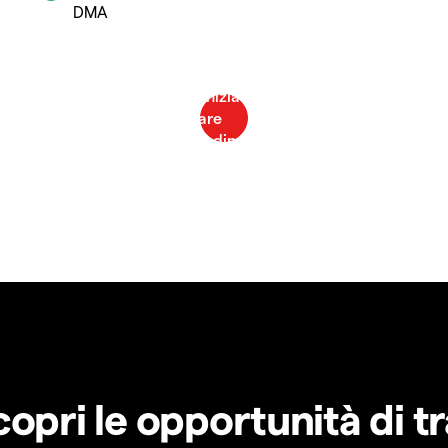
DMA
copri le opportunità di t