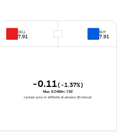
SELL
BUY
7.91
7.91
-0.11
(
-1.37
%)
Max:
8.04
Min:
7.92
I prezzi sono in differita di almeno 20 minuti