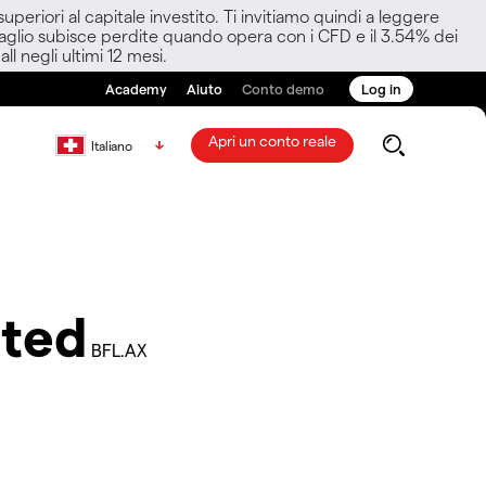
eriori al capitale investito. Ti invitiamo quindi a leggere
ettaglio subisce perdite quando opera con i CFD e il 3.54% dei
ll negli ultimi 12 mesi.
Academy
Aiuto
Conto demo
Log in
Apri un conto reale
Italiano
ited
BFL.AX