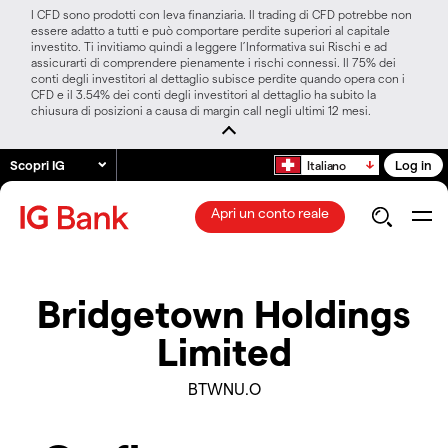
I CFD sono prodotti con leva finanziaria. Il trading di CFD potrebbe non
essere adatto a tutti e può comportare perdite superiori al capitale
investito. Ti invitiamo quindi a leggere l’Informativa sui Rischi e ad
assicurarti di comprendere pienamente i rischi connessi. Il 75% dei
conti degli investitori al dettaglio subisce perdite quando opera con i
CFD e il 3.54% dei conti degli investitori al dettaglio ha subito la
chiusura di posizioni a causa di margin call negli ultimi 12 mesi.
Scopri IG
Log in
Italiano
Apri un conto reale
Bridgetown Holdings
Limited
BTWNU.O