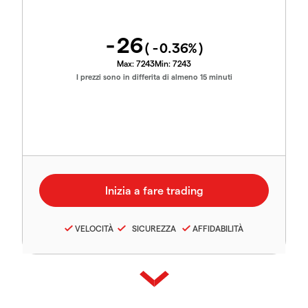
-26
(
-0.36
%)
Max:
7243
Min:
7243
I prezzi sono in differita di almeno 15 minuti
VELOCITÀ
SICUREZZA
AFFIDABILITÀ