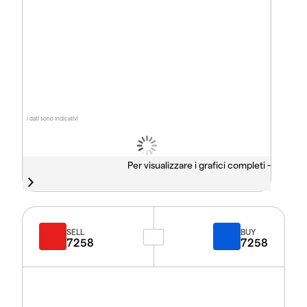
I dati sono indicativi
Per visualizzare i grafici completi -
SELL
BUY
7258
7258