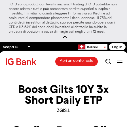
I CFD sono prodotti con leva finanziaria. Il trading di CFD potrebbe non
essere adatto a tutti e può comportare perdite superiori al capitale
investito. Ti invitiamo quindi a leggere l’Informativa sui Rischi e ad
assicurarti di comprendere pienamente i rischi connessi. Il 75% dei
conti degli investitori al dettaglio subisce perdite quando opera con i
CFD e il 3.54% dei conti degli investitori al dettaglio ha subito la
chiusura di posizioni a causa di margin call negli ultimi 12 mesi.
Scopri IG
Log in
Italiano
Apri un conto reale
Boost Gilts 10Y 3x
Short Daily ETP
3GIS.L