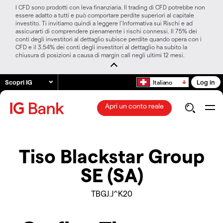
I CFD sono prodotti con leva finanziaria. Il trading di CFD potrebbe non
essere adatto a tutti e può comportare perdite superiori al capitale
investito. Ti invitiamo quindi a leggere l’Informativa sui Rischi e ad
assicurarti di comprendere pienamente i rischi connessi. Il 75% dei
conti degli investitori al dettaglio subisce perdite quando opera con i
CFD e il 3.54% dei conti degli investitori al dettaglio ha subito la
chiusura di posizioni a causa di margin call negli ultimi 12 mesi.
Scopri IG
Log in
Italiano
Apri un conto reale
Tiso Blackstar Group
SE (SA)
TBGJ.J^K20