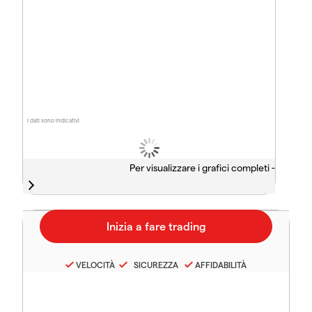
I dati sono indicativi
Per visualizzare i grafici completi -
VELOCITÀ
SICUREZZA
AFFIDABILITÀ