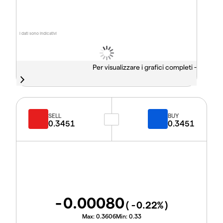
I dati sono indicativi
Per visualizzare i grafici completi -
SELL
BUY
0.3451
0.3451
-0.00080
(
-0.22
%)
Max:
0.3606
Min:
0.33