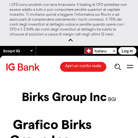
I CFD sono prodotti con leva finanziaria. Il trading di CFD potrebbe non
essere adatto a tutti e può comportare perdite superiori al capitale
investito. Ti invitiamo quindi a leggere l’Informativa sui Rischi e ad
assicurarti di comprendere pienamente i rischi connessi. Il 75% dei
conti degli investitori al dettaglio subisce perdite quando opera con i
CFD e il 3.54% dei conti degli investitori al dettaglio ha subito la
chiusura di posizioni a causa di margin call negli ultimi 12 mesi.
Scopri IG
Log in
Italiano
Apri un conto reale
Birks Group Inc
BGI
Grafico Birks