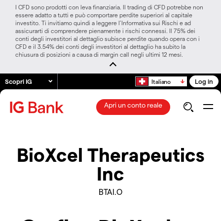
I CFD sono prodotti con leva finanziaria. Il trading di CFD potrebbe non
essere adatto a tutti e può comportare perdite superiori al capitale
investito. Ti invitiamo quindi a leggere l’Informativa sui Rischi e ad
assicurarti di comprendere pienamente i rischi connessi. Il 75% dei
conti degli investitori al dettaglio subisce perdite quando opera con i
CFD e il 3.54% dei conti degli investitori al dettaglio ha subito la
chiusura di posizioni a causa di margin call negli ultimi 12 mesi.
Scopri IG
Log in
Italiano
Apri un conto reale
BioXcel Therapeutics
Inc
BTAI.O