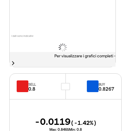
I dati sono indicativi
Per visualizzare i grafici completi -
SELL
BUY
0.8
0.8267
-0.0119
(
-1.42
%)
Max:
0.8465
Min:
0.8