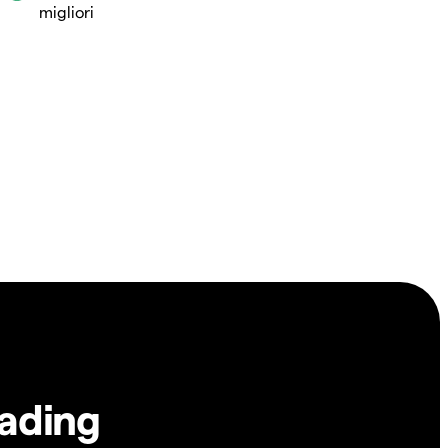
migliori
rading