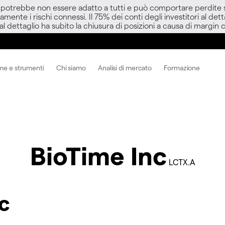
D potrebbe non essere adatto a tutti e può comportare perdite sup
amente i rischi connessi. Il 75% dei conti degli investitori al d
 al dettaglio ha subito la chiusura di posizioni a causa di margin ca
me e strumenti
Chi siamo
Analisi di mercato
Formazione
BioTime Inc
LCTX.A
nc