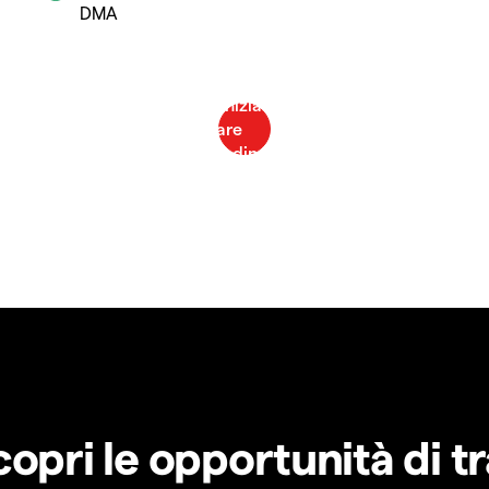
DMA
copri le opportunità di t