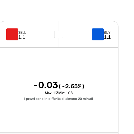
SELL
BUY
1.1
1.1
-0.03
(
-2.65
%)
Max:
1.13
Min:
1.08
I prezzi sono in differita di almeno 20 minuti