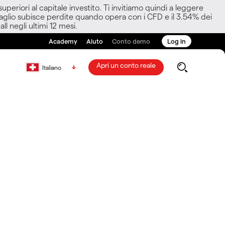
eriori al capitale investito. Ti invitiamo quindi a leggere
ettaglio subisce perdite quando opera con i CFD e il 3.54% dei
ll negli ultimi 12 mesi.
Academy
Aiuto
Conto demo
Log in
Apri un conto reale
Italiano