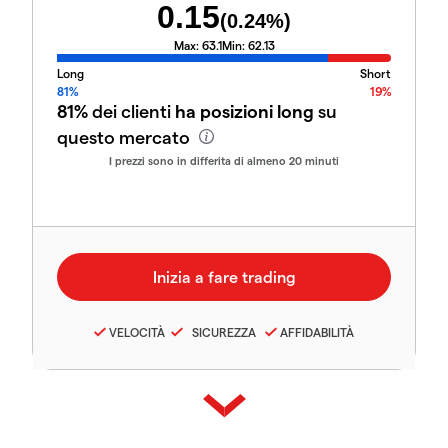
0.15
(
0.24
%)
Max:
63.1
Min:
62.13
Long
Short
81%
19%
81%
dei clienti
ha posizioni long
su
questo mercato
I prezzi sono in differita di almeno 20 minuti
VELOCITÀ
SICUREZZA
AFFIDABILITÀ