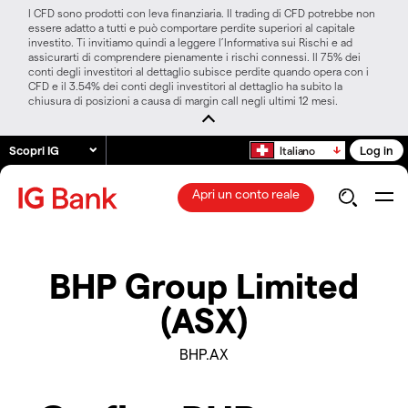
I CFD sono prodotti con leva finanziaria. Il trading di CFD potrebbe non
essere adatto a tutti e può comportare perdite superiori al capitale
investito. Ti invitiamo quindi a leggere l’Informativa sui Rischi e ad
assicurarti di comprendere pienamente i rischi connessi. Il 75% dei
conti degli investitori al dettaglio subisce perdite quando opera con i
CFD e il 3.54% dei conti degli investitori al dettaglio ha subito la
chiusura di posizioni a causa di margin call negli ultimi 12 mesi.
Scopri IG
Log in
Italiano
Apri un conto reale
BHP Group Limited
(ASX)
BHP.AX