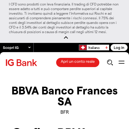
I CFD sono prodotti con leva finanziaria. Il trading di CFD potrebbe non
essere adatto a tutti e può comportare perdite superiori al capitale
investito. Ti invitiamo quindi a leggere l’Informativa sui Rischi e ad
assicurarti di comprendere pienamente i rischi connessi. Il 75% dei
conti degli investitori al dettaglio subisce perdite quando opera con i
CFD e il 3.54% dei conti degli investitori al dettaglio ha subito la
chiusura di posizioni a causa di margin call negli ultimi 12 mesi.
Scopri IG
Log in
Italiano
Apri un conto reale
BBVA Banco Frances
SA
BFR