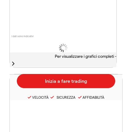
I dati sono indicativi
Per visualizzare i grafici completi -
VELOCITÀ
SICUREZZA
AFFIDABILITÀ