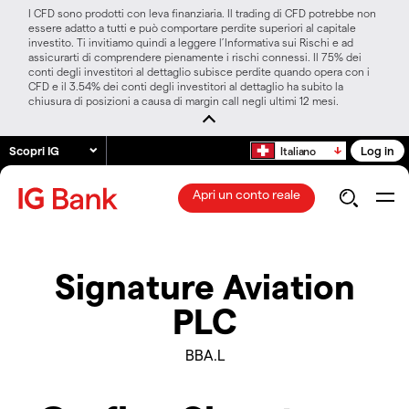
I CFD sono prodotti con leva finanziaria. Il trading di CFD potrebbe non
essere adatto a tutti e può comportare perdite superiori al capitale
investito. Ti invitiamo quindi a leggere l’Informativa sui Rischi e ad
assicurarti di comprendere pienamente i rischi connessi. Il 75% dei
conti degli investitori al dettaglio subisce perdite quando opera con i
CFD e il 3.54% dei conti degli investitori al dettaglio ha subito la
chiusura di posizioni a causa di margin call negli ultimi 12 mesi.
Scopri IG
Log in
Italiano
Apri un conto reale
Signature Aviation
PLC
BBA.L