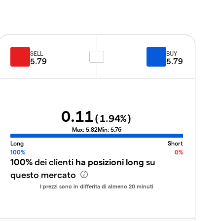
SELL
BUY
5.79
5.79
0.11
(
1.94
%)
Max:
5.82
Min:
5.76
Long
Short
100%
0%
100%
dei clienti
ha posizioni long
su
questo mercato
I prezzi sono in differita di almeno 20 minuti