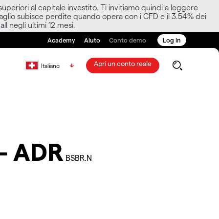
eriori al capitale investito. Ti invitiamo quindi a leggere
ettaglio subisce perdite quando opera con i CFD e il 3.54% dei
ll negli ultimi 12 mesi.
Academy
Aiuto
Conto demo
Log in
Apri un conto reale
Italiano
 - ADR
BSBR.N