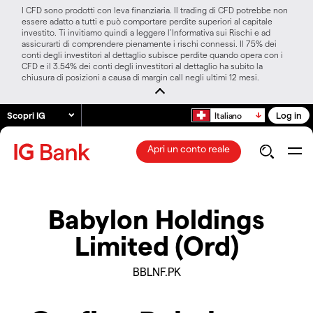
I CFD sono prodotti con leva finanziaria. Il trading di CFD potrebbe non
essere adatto a tutti e può comportare perdite superiori al capitale
investito. Ti invitiamo quindi a leggere l’Informativa sui Rischi e ad
assicurarti di comprendere pienamente i rischi connessi. Il 75% dei
conti degli investitori al dettaglio subisce perdite quando opera con i
CFD e il 3.54% dei conti degli investitori al dettaglio ha subito la
chiusura di posizioni a causa di margin call negli ultimi 12 mesi.
Scopri IG
Log in
Italiano
Apri un conto reale
Babylon Holdings
Limited (Ord)
BBLNF.PK