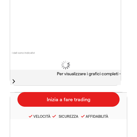
I dati sono indicativi
Per visualizzare i grafici completi -
VELOCITÀ
SICUREZZA
AFFIDABILITÀ