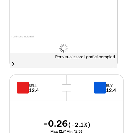
I dati sono indicativi
Per visualizzare i grafici completi -
SELL
BUY
12.4
12.4
-0.26
(
-2.1
%)
Max:
12.74
Min:
12.35