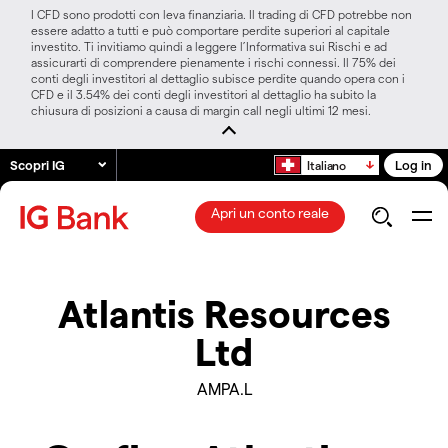
I CFD sono prodotti con leva finanziaria. Il trading di CFD potrebbe non
essere adatto a tutti e può comportare perdite superiori al capitale
investito. Ti invitiamo quindi a leggere l’Informativa sui Rischi e ad
assicurarti di comprendere pienamente i rischi connessi. Il 75% dei
conti degli investitori al dettaglio subisce perdite quando opera con i
CFD e il 3.54% dei conti degli investitori al dettaglio ha subito la
chiusura di posizioni a causa di margin call negli ultimi 12 mesi.
Scopri IG
Log in
Italiano
Apri un conto reale
Atlantis Resources
Ltd
AMPA.L