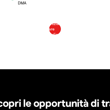
DMA
copri le opportunità di t