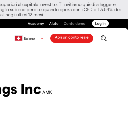
eriori al capitale investito. Ti invitiamo quindi a leggere
ettaglio subisce perdite quando opera con i CFD e il 3.54% dei
ll negli ultimi 12 mesi.
Academy
Aiuto
Conto demo
Log in
Apri un conto reale
Italiano
gs Inc
AMK
c