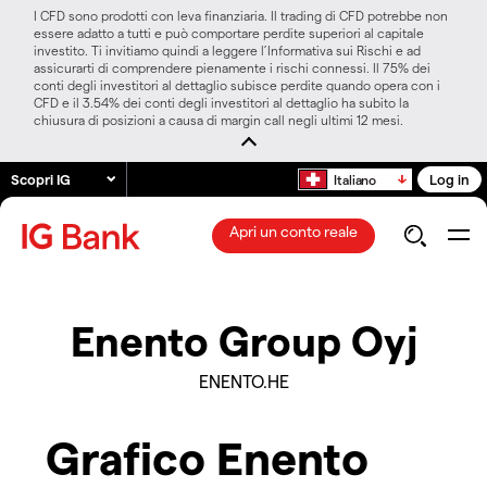
I CFD sono prodotti con leva finanziaria. Il trading di CFD potrebbe non
essere adatto a tutti e può comportare perdite superiori al capitale
investito. Ti invitiamo quindi a leggere l’Informativa sui Rischi e ad
assicurarti di comprendere pienamente i rischi connessi. Il 75% dei
conti degli investitori al dettaglio subisce perdite quando opera con i
CFD e il 3.54% dei conti degli investitori al dettaglio ha subito la
chiusura di posizioni a causa di margin call negli ultimi 12 mesi.
Scopri IG
Log in
Italiano
Apri un conto reale
Enento Group Oyj
ENENTO.HE
Grafico Enento