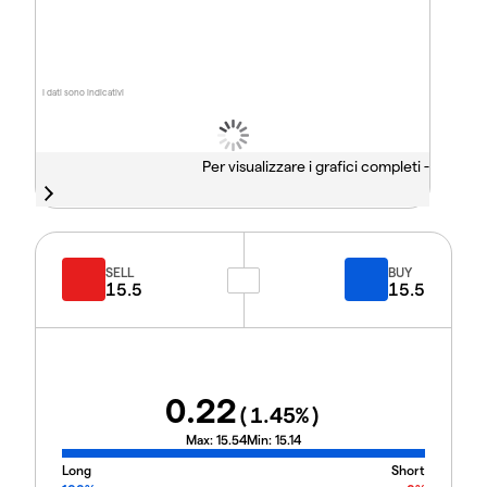
I dati sono indicativi
Per visualizzare i grafici completi -
SELL
BUY
15.5
15.5
0.22
(
1.45
%)
Max:
15.54
Min:
15.14
Long
Short