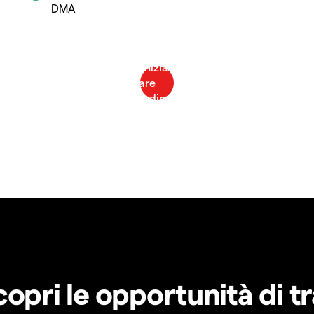
DMA
copri le opportunità di t