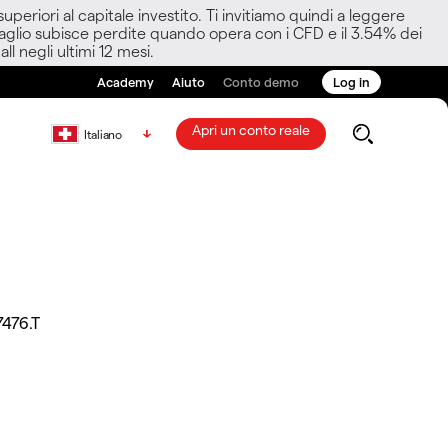
eriori al capitale investito. Ti invitiamo quindi a leggere
ettaglio subisce perdite quando opera con i CFD e il 3.54% dei
ll negli ultimi 12 mesi.
Academy
Aiuto
Conto demo
Log in
Apri un conto reale
Italiano
7476.T