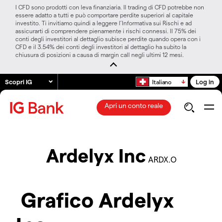
I CFD sono prodotti con leva finanziaria. Il trading di CFD potrebbe non
essere adatto a tutti e può comportare perdite superiori al capitale
investito. Ti invitiamo quindi a leggere l’Informativa sui Rischi e ad
assicurarti di comprendere pienamente i rischi connessi. Il 75% dei
conti degli investitori al dettaglio subisce perdite quando opera con i
CFD e il 3.54% dei conti degli investitori al dettaglio ha subito la
chiusura di posizioni a causa di margin call negli ultimi 12 mesi.
Scopri IG
Log in
Italiano
Apri un conto reale
Ardelyx Inc
ARDX.O
Grafico Ardelyx