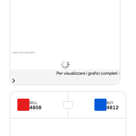
I dati sono indicativi
Per visualizzare i grafici completi -
SELL
BUY
4808
4812