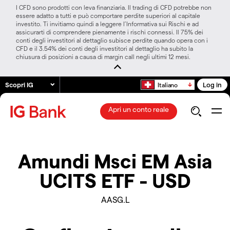
I CFD sono prodotti con leva finanziaria. Il trading di CFD potrebbe non
essere adatto a tutti e può comportare perdite superiori al capitale
investito. Ti invitiamo quindi a leggere l’Informativa sui Rischi e ad
assicurarti di comprendere pienamente i rischi connessi. Il 75% dei
conti degli investitori al dettaglio subisce perdite quando opera con i
CFD e il 3.54% dei conti degli investitori al dettaglio ha subito la
chiusura di posizioni a causa di margin call negli ultimi 12 mesi.
Scopri IG
Log in
Italiano
Apri un conto reale
Amundi Msci EM Asia
UCITS ETF - USD
AASG.L