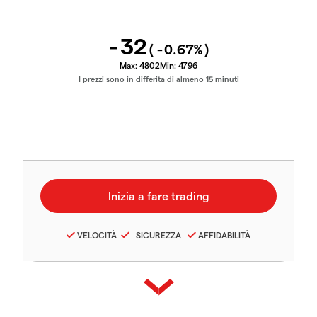
-32
(
-0.67
%)
Max:
4802
Min:
4796
I prezzi sono in differita di almeno 15 minuti
VELOCITÀ
SICUREZZA
AFFIDABILITÀ