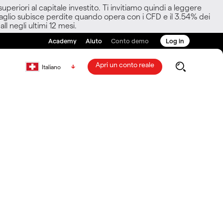
eriori al capitale investito. Ti invitiamo quindi a leggere
ettaglio subisce perdite quando opera con i CFD e il 3.54% dei
ll negli ultimi 12 mesi.
Academy
Aiuto
Conto demo
Log in
Apri un conto reale
Italiano