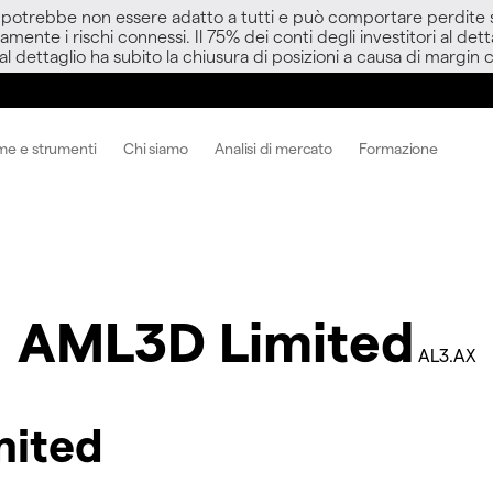
D potrebbe non essere adatto a tutti e può comportare perdite sup
amente i rischi connessi. Il 75% dei conti degli investitori al d
 al dettaglio ha subito la chiusura di posizioni a causa di margin ca
me e strumenti
Chi siamo
Analisi di mercato
Formazione
AML3D Limited
AL3.AX
mited