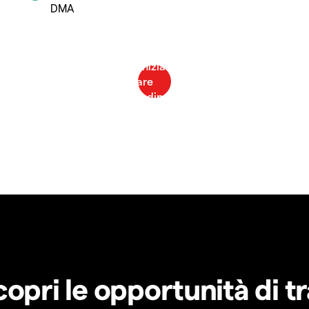
DMA
copri le opportunità di t