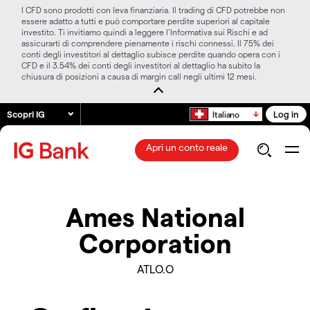
I CFD sono prodotti con leva finanziaria. Il trading di CFD potrebbe non
essere adatto a tutti e può comportare perdite superiori al capitale
investito. Ti invitiamo quindi a leggere l’Informativa sui Rischi e ad
assicurarti di comprendere pienamente i rischi connessi. Il 75% dei
conti degli investitori al dettaglio subisce perdite quando opera con i
CFD e il 3.54% dei conti degli investitori al dettaglio ha subito la
chiusura di posizioni a causa di margin call negli ultimi 12 mesi.
Scopri IG
Log in
Italiano
Apri un conto reale
Ames National
Corporation
ATLO.O