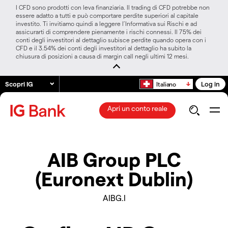
I CFD sono prodotti con leva finanziaria. Il trading di CFD potrebbe non
essere adatto a tutti e può comportare perdite superiori al capitale
investito. Ti invitiamo quindi a leggere l’Informativa sui Rischi e ad
assicurarti di comprendere pienamente i rischi connessi. Il 75% dei
conti degli investitori al dettaglio subisce perdite quando opera con i
CFD e il 3.54% dei conti degli investitori al dettaglio ha subito la
chiusura di posizioni a causa di margin call negli ultimi 12 mesi.
Scopri IG
Log in
Italiano
Apri un conto reale
AIB Group PLC
(Euronext Dublin)
AIBG.I