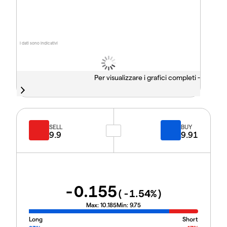
I dati sono indicativi
Per visualizzare i grafici completi -
SELL
BUY
9.9
9.91
-0.155
(
-1.54
%)
Max:
10.185
Min:
9.75
Long
Short