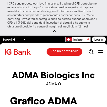
I CFD sono prodotti con leva finanziaria. Il trading di CFD potrebbe non
essere adatto a tutti e può comportare perdite superiori al capitale
investito. Ti invitiamo quindi a leggere l’Informativa sui Rischi e ad
assicurarti di comprendere pienamente i rischi connessi. Il 75% dei
conti degli investitori al dettaglio subisce perdite quando opera con i
CFD e il 3.54% dei conti degli investitori al dettaglio ha subito la
chiusura di posizioni a causa di margin call negli ultimi 12 mesi.
Scopri IG
Log in
Italiano
Apri un conto reale
ADMA Biologics Inc
ADMA.O
Grafico ADMA