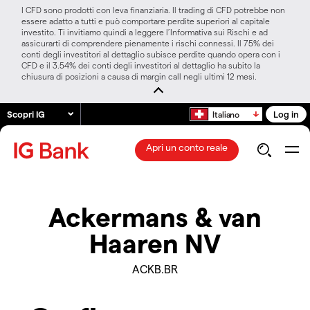
I CFD sono prodotti con leva finanziaria. Il trading di CFD potrebbe non
essere adatto a tutti e può comportare perdite superiori al capitale
investito. Ti invitiamo quindi a leggere l’Informativa sui Rischi e ad
assicurarti di comprendere pienamente i rischi connessi. Il 75% dei
conti degli investitori al dettaglio subisce perdite quando opera con i
CFD e il 3.54% dei conti degli investitori al dettaglio ha subito la
chiusura di posizioni a causa di margin call negli ultimi 12 mesi.
Scopri IG
Log in
Italiano
Apri un conto reale
Ackermans & van
Haaren NV
ACKB.BR