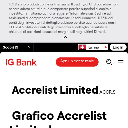
I CFD sono prodotti con leva finanziaria. Il trading di CFD potrebbe non
essere adatto a tutti e può comportare perdite superiori al capitale
investito. Ti invitiamo quindi a leggere l’Informativa sui Rischi e ad
assicurarti di comprendere pienamente i rischi connessi. Il 75% dei
conti degli investitori al dettaglio subisce perdite quando opera con i
CFD e il 3.54% dei conti degli investitori al dettaglio ha subito la
chiusura di posizioni a causa di margin call negli ultimi 12 mesi.
Scopri IG
Log in
Italiano
Apri un conto reale
Accrelist Limited
ACCR.SI
Grafico Accrelist