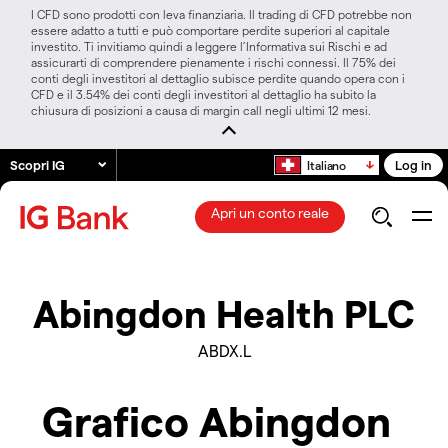
I CFD sono prodotti con leva finanziaria. Il trading di CFD potrebbe non
essere adatto a tutti e può comportare perdite superiori al capitale
investito. Ti invitiamo quindi a leggere l’Informativa sui Rischi e ad
assicurarti di comprendere pienamente i rischi connessi. Il 75% dei
conti degli investitori al dettaglio subisce perdite quando opera con i
CFD e il 3.54% dei conti degli investitori al dettaglio ha subito la
chiusura di posizioni a causa di margin call negli ultimi 12 mesi.
Scopri IG
Log in
Italiano
Apri un conto reale
Abingdon Health PLC
ABDX.L
Grafico Abingdon