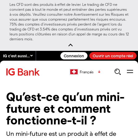
Les CFD sont des produits à effet de levier. Le trading de CFD ne
convient pas à tout le monde et peut entraîner des pertes supérieures
à vos dépôts. Veuillez consulter notre Avertissement sur les Risques et
vous assurer que vous comprenez parfaitement les risques encourus.
75% des comptes d’investisseurs privés perdent de l’argent lors du
trading de CFD et 3.54% des comptes d’investisseurs privés ont vu
leurs positions clôturées en raison d’un appel de marge au cours des 12
derniers mois.
IG c'est aussi…
Connexion
Ouvrir un compte réel
Français
Qu’est-ce qu’un mini-
future et comment
fonctionne-t-il ?
Un mini-future est un produit à effet de