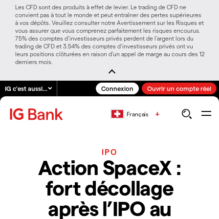
Les CFD sont des produits à effet de levier. Le trading de CFD ne
convient pas à tout le monde et peut entraîner des pertes supérieures
à vos dépôts. Veuillez consulter notre Avertissement sur les Risques et
vous assurer que vous comprenez parfaitement les risques encourus.
75% des comptes d’investisseurs privés perdent de l’argent lors du
trading de CFD et 3.54% des comptes d’investisseurs privés ont vu
leurs positions clôturées en raison d’un appel de marge au cours des 12
derniers mois.
IG c'est aussi…
Connexion
Ouvrir un compte réel
Français
IPO
Action SpaceX :
fort décollage
après l’IPO au