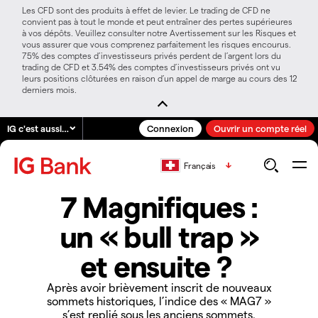
Les CFD sont des produits à effet de levier. Le trading de CFD ne
convient pas à tout le monde et peut entraîner des pertes supérieures
à vos dépôts. Veuillez consulter notre Avertissement sur les Risques et
vous assurer que vous comprenez parfaitement les risques encourus.
75% des comptes d’investisseurs privés perdent de l’argent lors du
trading de CFD et 3.54% des comptes d’investisseurs privés ont vu
leurs positions clôturées en raison d’un appel de marge au cours des 12
derniers mois.
IG c'est aussi…
Connexion
Ouvrir un compte réel
Français
7 Magnifiques :
un « bull trap »
et ensuite ?
Après avoir brièvement inscrit de nouveaux
sommets historiques, l’indice des « MAG7 »
s’est replié sous les anciens sommets.