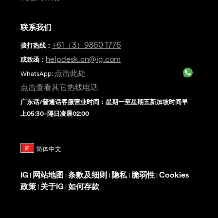
联系我们
+61（3）9860 1776
拨打热线
：
helpdesk.cn@ig.com
或致函：
点击此处
WhatsApp:
点击查看其它热线电话
广东话/普通话客服营业时间：星期一至星期五新加坡时间早
上05:30–隔日凌晨02:00
IG
网站地图
条款及细则
隐私
脆弱性
Cookies
|
|
|
|
|
政策
关于IG
如何存款
|
|