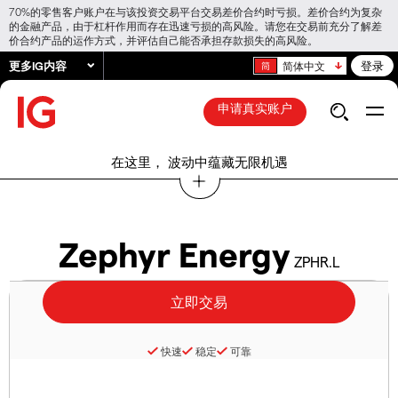
70%的零售客户账户在与该投资交易平台交易差价合约时亏损。差价合约为复杂
的金融产品，由于杠杆作用而存在迅速亏损的高风险。请您在交易前充分了解差
价合约产品的运作方式，并评估自己能否承担存款损失的高风险。
更多IG内容
登录
简体中文
申请真实账户
在这里， 波动中蕴藏无限机遇
Zephyr Energy
ZPHR.L
快速
稳定
可靠