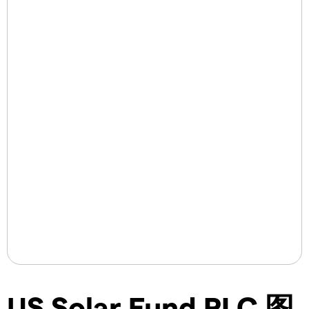
US Solar Fund PLC 图