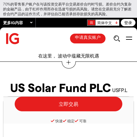
70%的零售客户账户在与该投资交易平台交易差价合约时亏损。差价合约为复杂
的金融产品，由于杠杆作用而存在迅速亏损的高风险。请您在交易前充分了解差
价合约产品的运作方式，并评估自己能否承担存款损失的高风险。
更多IG内容
登录
简体中文
申请真实账户
在这里， 波动中蕴藏无限机遇
US Solar Fund PLC
USFP.L
快速
稳定
可靠